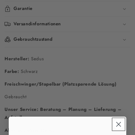
Garantie
Versandinformationen
Gebrauchtzustand
Hersteller:
Sedus
Farbe:
Schwarz
Freischwinger/Stapelbar (Platzsparende Lösung)
Gebraucht
Unser Service: Beratung – Planung – Lieferung –
Aufstellung.
Alles aus einer Hand.