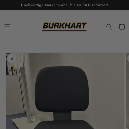
Direkt
Hochwertige Markenmöbel bis zu 80% reduziert
zum
Inhalt
Warenko
oduktinformationen
ringen