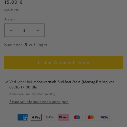
Normaler
15,00 €
Preis
inkl. MwSt.
Anzahl
Verringere
Erhöhe
die
die
Nur noch
Menge
5
auf Lager
Menge
für
für
Sedus
Sedus
In den Warenkorb legen
Paris
Paris
Besprechungsstuhl
Besprechungsstuhl
Verfügbar bei
Möbelvertrieb Burkhart Stein (Montag-Freitag von
08:30-17:00 Uhr)
Abholbereit am nächsten Werktag
Standort-Informationen anzeigen
Zahlungsmethoden