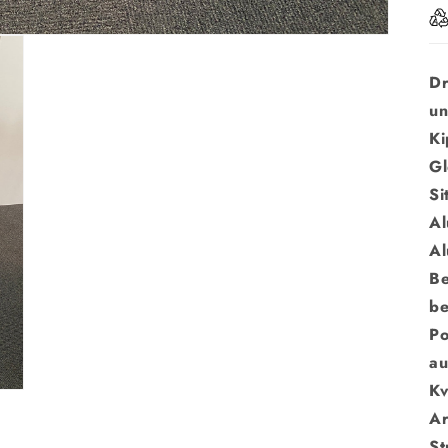
Dr
u
Ki
Gl
Si
Al
Al
Be
be
Po
au
Kv
A
St