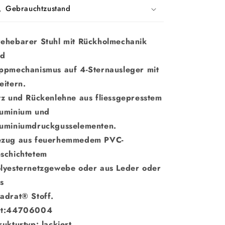
Gebrauchtzustand
ehebarer Stuhl mit Rückholmechanik
nd
ppmechanismus auf 4-Sternausleger mit
eitern.
tz und Rückenlehne aus fliessgepresstem
uminium und
uminiumdruckgusselementen.
zug aus feuerhemmedem PVC-
schichtetem
lyesternetzgewebe oder aus Leder oder
s
adrat® Stoff.
rt:44706004
rukturtyp: lackiert