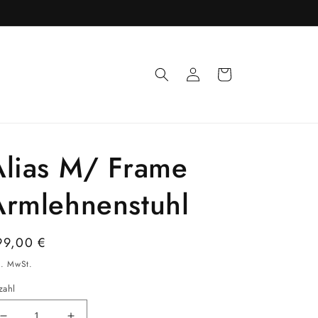
Einloggen
Warenkorb
Alias M/ Frame
Armlehnenstuhl
ormaler
99,00 €
eis
l. MwSt.
zahl