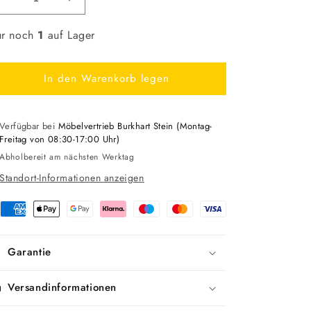
Verringere
Erhöhe
die
die
Menge
Menge
r noch
1
auf Lager
für
für
Alias
Alias
M/
M/
In den Warenkorb legen
Frame
Frame
Armlehnenstuhl
Armlehnenstuhl
Verfügbar bei
Möbelvertrieb Burkhart Stein (Montag-
Freitag von 08:30-17:00 Uhr)
Abholbereit am nächsten Werktag
Standort-Informationen anzeigen
hlungsmethoden
Garantie
Versandinformationen