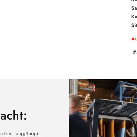
St
Ka
Si
Au
#
acht:
sitzen langjährige